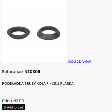

Quick view
Reference:
NS0308
PODKŁADKA ŚRUBY KOŁA FI-20,2 PLASKA
Price
zł3.00

Add to cart