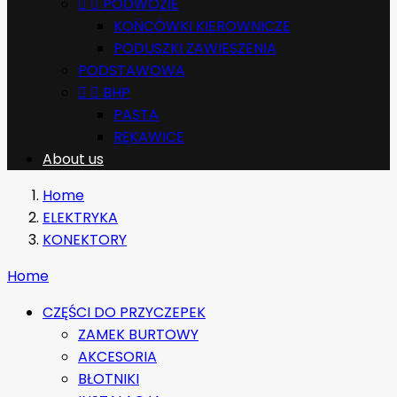


PODWOZIE
KOŃCÓWKI KIEROWNICZE
PODUSZKI ZAWIESZENIA
PODSTAWOWA


BHP
PASTA
RĘKAWICE
About us
Home
ELEKTRYKA
KONEKTORY
Home
CZĘŚCI DO PRZYCZEPEK
ZAMEK BURTOWY
AKCESORIA
BŁOTNIKI