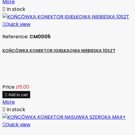
More

In stock

Quick view
Reference:
CM0005
KOŃCÓWKA KONEKTOR IGIEŁKAOWA NIEBIESKA 10SZT
Price
zł5.00

Add to cart
More

In stock

Quick view