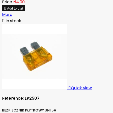
Price
zł4.00

Add to cart
More

In stock

Quick view
Reference:
LP2507
BEZPIECZNIK PŁYTKOWY UNI 5A