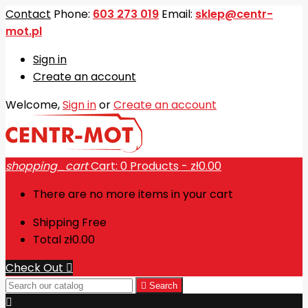
Contact
Phone:
603 273 019
Email:
sklep@centr-
mot.pl
Sign in
Create an account
Welcome,
Sign in
or
Create an account
shopping_cart
Cart:
0
Products - zł0.00
There are no more items in your cart
Shipping
Free
Total
zł0.00
Check Out


Search
