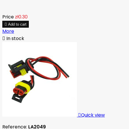
Price
zł0.30

Add to cart
More

In stock

Quick view
Reference:
LA2049