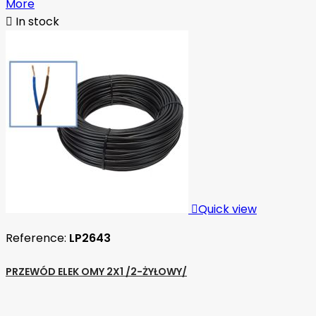
More

In stock

Quick view
Reference:
LP2643
PRZEWÓD ELEK OMY 2X1 /2-ŻYŁOWY/