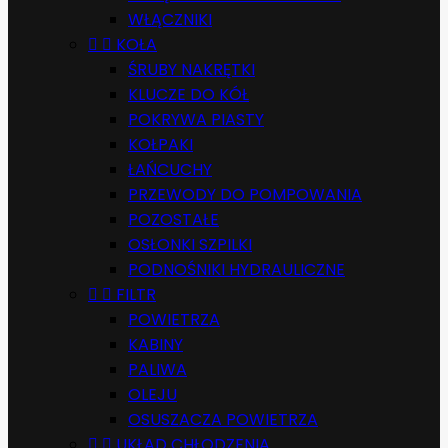
WŁĄCZNIKI


KOŁA
ŚRUBY NAKRĘTKI
KLUCZE DO KÓŁ
POKRYWA PIASTY
KOŁPAKI
ŁAŃCUCHY
PRZEWODY DO POMPOWANIA
POZOSTAŁE
OSŁONKI SZPILKI
PODNOŚNIKI HYDRAULICZNE


FILTR
POWIETRZA
KABINY
PALIWA
OLEJU
OSUSZACZA POWIETRZA


UKŁAD CHŁODZENIA