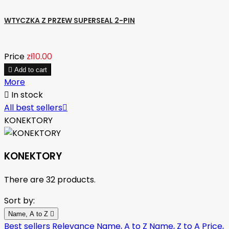
WTYCZKA Z PRZEW SUPERSEAL 2-PIN
Price
zł10.00

Add to cart
More

In stock
All best sellers

KONEKTORY
KONEKTORY
There are 32 products.
Sort by:
Name, A to Z

Best sellers
Relevance
Name, A to Z
Name, Z to A
Price,