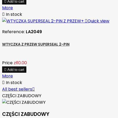

Add to cart
More

In stock

Quick view
Reference:
LA2049
WTYCZKA Z PRZEW SUPERSEAL 2-PIN
Price
zł10.00

Add to cart
More

In stock
All best sellers

CZĘŚCI ZABUDOWY
CZĘŚCI ZABUDOWY