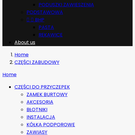
PODUSZKI ZAWIESZENIA
PODSTAWOWA


BHP
PASTA
RĘKAWICE
About us
Home
CZĘŚCI ZABUDOWY
Home
CZĘŚCI DO PRZYCZEPEK
ZAMEK BURTOWY
AKCESORIA
BŁOTNIKI
INSTALACJA
KÓŁKA PODPOROWE
ZAWIASY