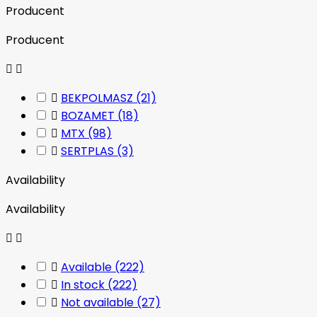
Producent
Producent



BEKPOLMASZ
(21)

BOZAMET
(18)

MTX
(98)

SERTPLAS
(3)
Availability
Availability



Available
(222)

In stock
(222)

Not available
(27)