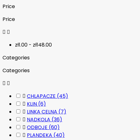
Price
Price


zł1.00 - zł148.00
Categories
Categories



CHLAPACZE
(45)

KLIN
(6)

LINKA CELNA
(7)

NADKOLA
(36)

ODBOJE
(60)

PLANDEKA
(40)