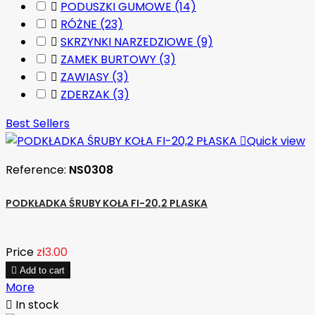

PODUSZKI GUMOWE
(14)

RÓŻNE
(23)

SKRZYNKI NARZEDZIOWE
(9)

ZAMEK BURTOWY
(3)

ZAWIASY
(3)

ZDERZAK
(3)
Best Sellers

Quick view
Reference:
NS0308
PODKŁADKA ŚRUBY KOŁA FI-20,2 PLASKA
Price
zł3.00

Add to cart
More

In stock