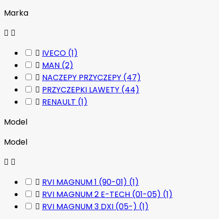
Marka



IVECO
(1)

MAN
(2)

NACZEPY PRZYCZEPY
(47)

PRZYCZEPKI LAWETY
(44)

RENAULT
(1)
Model
Model



RVI MAGNUM 1 (90-01)
(1)

RVI MAGNUM 2 E-TECH (01-05)
(1)

RVI MAGNUM 3 DXI (05-)
(1)