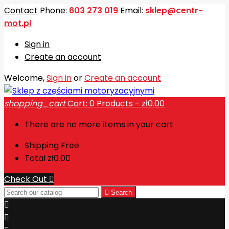
Contact
Phone:
603 273 019
Email:
sklep@centr-
mot.pl
Sign in
Create an account
Welcome,
Sign in
or
Create an account
shopping_cart
Cart:
0
Products - zł0.00
There are no more items in your cart
Shipping
Free
Total
zł0.00
Check Out


Search

