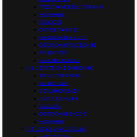
PRZECIWMGIELNE COFANIA
HALOGENY
ROBOCZE
OSTRZEGAWCZE
OBRYSÓWKI B-CZ-Ż
OBRYSÓWKI WYSIĘGNIKI
REFLEKTORY
KIERUNKOWSKAZ


OŚWIETLENIE ZAMIENNIK
TYLNE ZESPOLONE
REFLEKTORY
KIERUNKOWSAZY
JAZDY DZIENNEJ
ŻARÓWKI
OBRYSÓWKI B-CZ-Ż
HALOGENY


CZĘŚCI KAROSERYJNE
NADKOLE TYŁ